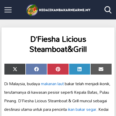
D’Fiesha Licious
Steamboat&Grill
Share
Share
Share
Share
Share
X
Facebook
Pinterest
LinkedIn
Email
on
on
on
on
on
(Twitter)
Di Malaysia, budaya
makanan laut
bakar telah menjadi ikonik,
terutamanya di kawasan pesisir seperti Kepala Batas, Pulau
Pinang. D’Fiesha Licious Steamboat & Grill muncul sebagai
destinasi utama untuk para pencinta
ikan bakar segar
. Kedai