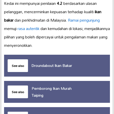
Kedai ini mempunyai penilaian
4.2
berdasarkan ulasan
pelanggan, mencerminkan kepuasan terhadap kualiti
ikan
bakar
dan perkhidmatan di Malaysia.
Ramai pengunjung
memuji
rasa autentik
dan kemudahan di lokasi, menjadikannya
pilihan yang boleh dipercayai untuk pengalaman makan yang
menyeronokkan.
Droundabout Ikan Bakar
See also
Pemborong Ikan Murah
See also
Taiping