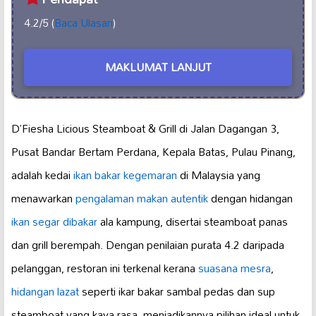
4.2/5 (
Baca Ulasan
)
MAKLUMAT LANJUT
D’Fiesha Licious Steamboat & Grill di Jalan Dagangan 3,
Pusat Bandar Bertam Perdana, Kepala Batas, Pulau Pinang,
adalah kedai
ikan bakar kegemaran
di Malaysia yang
menawarkan
pengalaman makan autentik
dengan hidangan
ikan segar dibakar
ala kampung, disertai steamboat panas
dan grill berempah. Dengan penilaian purata 4.2 daripada
pelanggan, restoran ini terkenal kerana
suasana mesra
,
hidangan lazat
seperti ikar bakar sambal pedas dan sup
steamboat yang kaya rasa, menjadikannya pilihan ideal untuk