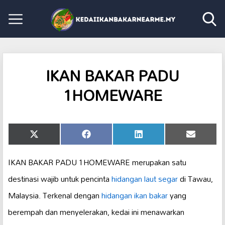
IKAN BAKAR PADU
1HOMEWARE
Share
Share
Share
Share
X
Facebook
LinkedIn
Email
on
on
on
on
(Twitter)
IKAN BAKAR PADU 1HOMEWARE merupakan satu
destinasi wajib untuk pencinta
hidangan laut segar
di Tawau,
Malaysia. Terkenal dengan
hidangan ikan bakar
yang
berempah dan menyelerakan, kedai ini menawarkan