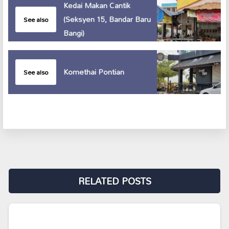
Kedai Makan Cantik
(Seksyen 15, Bandar Baru
See also
Bangi)
Komethai Pontian
See also
RELATED POSTS