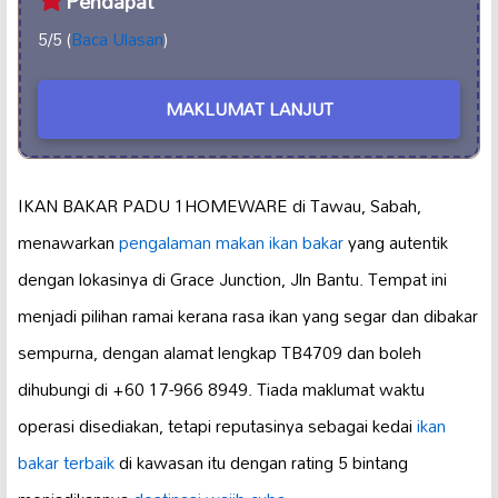
Pendapat
5/5 (
Baca Ulasan
)
MAKLUMAT LANJUT
IKAN BAKAR PADU 1HOMEWARE di Tawau, Sabah,
menawarkan
pengalaman makan ikan bakar
yang autentik
dengan lokasinya di Grace Junction, Jln Bantu. Tempat ini
menjadi pilihan ramai kerana rasa ikan yang segar dan dibakar
sempurna, dengan alamat lengkap TB4709 dan boleh
dihubungi di +60 17-966 8949. Tiada maklumat waktu
operasi disediakan, tetapi reputasinya sebagai kedai
ikan
bakar terbaik
di kawasan itu dengan rating 5 bintang