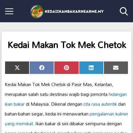
Kedai Makan Tok Mek Chetok
Share
Share
Share
Share
Share
X
Facebook
Pinterest
LinkedIn
Email
on
on
on
on
on
(Twitter)
Kedai Makan Tok Mek Chetok di Pasir Mas, Kelantan,
merupakan salah satu destinasi wajib bagi pencinta
hidangan
ikan bakar
di Malaysia. Dikenal dengan
cita rasa autentik
dan
bahan-bahan segar, kedai ini menawarkan
pengalaman kuliner
yang memikat
. Ikan bakar di sini dibakar sempurna dengan