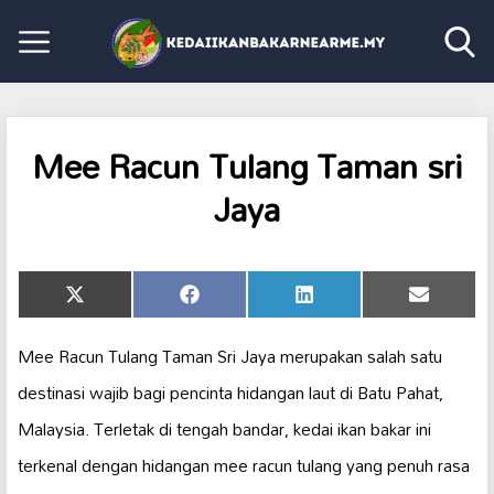
Mee Racun Tulang Taman sri
Jaya
Share
Share
Share
Share
X
Facebook
LinkedIn
Email
on
on
on
on
(Twitter)
Mee Racun Tulang Taman Sri Jaya merupakan salah satu
destinasi wajib bagi pencinta hidangan laut di Batu Pahat,
Malaysia. Terletak di tengah bandar, kedai ikan bakar ini
terkenal dengan hidangan mee racun tulang yang penuh rasa