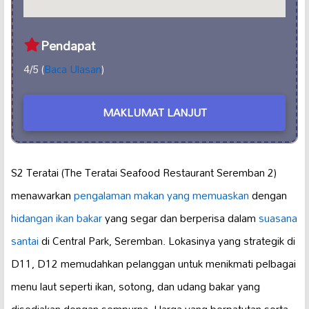
Pendapat
4/5 (
Baca Ulasan
)
MAKLUMAT LANJUT
S2 Teratai (The Teratai Seafood Restaurant Seremban 2)
menawarkan
pengalaman makan yang memuaskan
dengan
hidangan ikan bakar
yang segar dan berperisa dalam
suasana
santai
di Central Park, Seremban. Lokasinya yang strategik di
D11, D12 memudahkan pelanggan untuk menikmati pelbagai
menu laut seperti ikan, sotong, dan udang bakar yang
disediakan dengan sempurna. Harga yang berpatutan serta