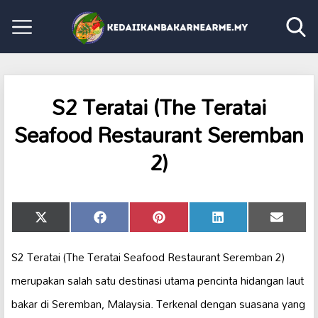
S2 Teratai (The Teratai
Seafood Restaurant Seremban
2)
Share
Share
Share
Share
Share
X
Facebook
Pinterest
LinkedIn
Email
on
on
on
on
on
(Twitter)
S2 Teratai (The Teratai Seafood Restaurant Seremban 2)
merupakan salah satu destinasi utama pencinta hidangan laut
bakar di Seremban, Malaysia. Terkenal dengan suasana yang