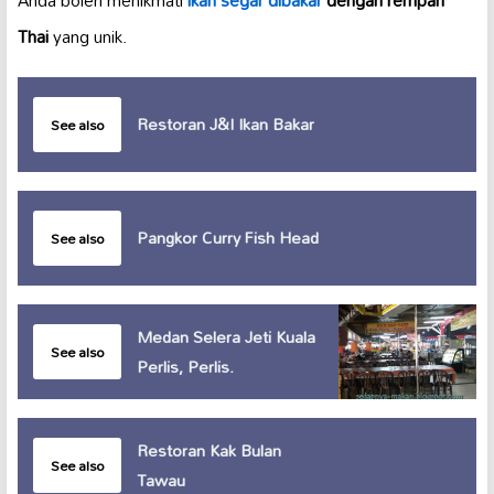
Anda boleh menikmati
ikan segar dibakar
dengan rempah
Thai
yang unik.
Restoran J&I Ikan Bakar
See also
Pangkor Curry Fish Head
See also
Medan Selera Jeti Kuala
See also
Perlis, Perlis.
Restoran Kak Bulan
See also
Tawau