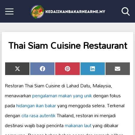
Thai Siam Cuisine Restaurant
Share
Share
Share
Share
Share
X
Facebook
Pinterest
LinkedIn
Email
on
on
on
on
on
(Twitter)
Restoran Thai Siam Cuisine di Lahad Datu, Malaysia,
menawarkan
pengalaman makan yang unik
dengan fokus
pada
hidangan ikan bakar
yang menggoda selera. Terkenal
dengan
cita rasa autentik
Thailand, restoran ini menjadi
destinasi wajib bagi pencinta
makanan laut
yang dibakar